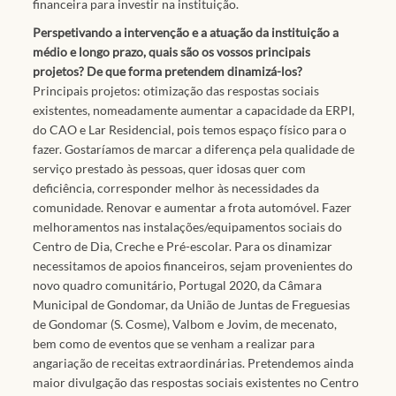
financeira para investir na instituição.
Perspetivando a intervenção e a atuação da instituição a
médio e longo prazo, quais são os vossos principais
projetos? De que forma pretendem dinamizá-los?
Principais projetos: otimização das respostas sociais
existentes, nomeadamente aumentar a capacidade da ERPI,
do CAO e Lar Residencial, pois temos espaço físico para o
fazer. Gostaríamos de marcar a diferença pela qualidade de
serviço prestado às pessoas, quer idosas quer com
deficiência, corresponder melhor às necessidades da
comunidade. Renovar e aumentar a frota automóvel. Fazer
melhoramentos nas instalações/equipamentos sociais do
Centro de Dia, Creche e Pré-escolar. Para os dinamizar
necessitamos de apoios financeiros, sejam provenientes do
novo quadro comunitário, Portugal 2020, da Câmara
Municipal de Gondomar, da União de Juntas de Freguesias
de Gondomar (S. Cosme), Valbom e Jovim, de mecenato,
bem como de eventos que se venham a realizar para
angariação de receitas extraordinárias. Pretendemos ainda
maior divulgação das respostas sociais existentes no Centro