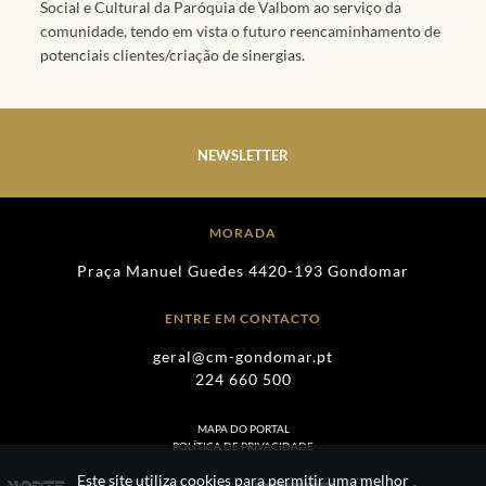
Social e Cultural da Paróquia de Valbom ao serviço da
comunidade, tendo em vista o futuro reencaminhamento de
potenciais clientes/criação de sinergias.
NEWSLETTER
MORADA
Praça Manuel Guedes 4420-193 Gondomar
ENTRE EM CONTACTO
geral@cm-gondomar.pt
224 660 500
MAPA DO PORTAL
POLÍTICA DE PRIVACIDADE
Este site utiliza cookies para permitir uma melhor