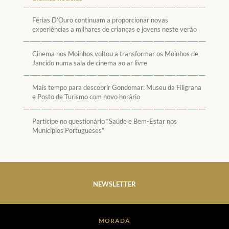
Férias D’Ouro continuam a proporcionar novas
experiências a milhares de crianças e jovens neste verão
Cinema nos Moinhos voltou a transformar os Moinhos de
Jancido numa sala de cinema ao ar livre
Mais tempo para descobrir Gondomar: Museu da Filigrana
e Posto de Turismo com novo horário
Participe no questionário “Saúde e Bem-Estar nos
Municípios Portugueses”
NEWSLETTER
MORADA