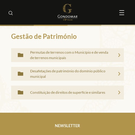
Gestão de Património
Permutas de terrenos com o Município e de venda
de terrenos municipais
Desafetações de património do domínio público
municipal
Constituição de direitos de superfície e similares
NEWSLETTER