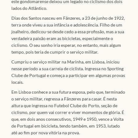
este gondomarense deixou um legado no ciclismo dos dois
lados do Atlântico.
Dias dos Santos nasceu em Fânzeres, a 23 de junho de 1922,
terra onde viveu a sua infância e adolescência. Filho de um
joalheiro, dedicou-se desde cedo a essa profissão, mas a sua
verdadeira paixão eram as bicicletas, especialmente o
ciclismo. O seu sonho iria esperar, no entanto, mais algum
tempo, pois teria de cumprir o serviço militar.
Cumpriu o serviço militar na Marinha, em Lisboa, iniciou
nesse período a sua carreia de ciclista. Ingressa no Sporting
Clube de Portugal e começa a participar em algumas provas
locais.
Em Lisboa conhece a sua futura esposa, pelo que, terminado
o serviço militar, regressa a Fânzeres para casar. É nesta
altura que ingressa no Futebol Clube do Porto, seção de
ciclismo, por quem vai correr e viver momentos de glória. É
que, em dois anos consecutivos, 1949 e 1950, vence a Volta
de Portugal em bicicleta, tendo também, em 1953, lutado
até ao fim por nova vitória na prova.