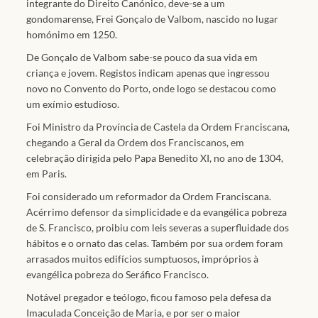
integrante do Direito Canónico, deve-se a um
gondomarense, Frei Gonçalo de Valbom, nascido no lugar
homónimo em 1250.
De Gonçalo de Valbom sabe-se pouco da sua vida em
criança e jovem. Registos indicam apenas que ingressou
novo no Convento do Porto, onde logo se destacou como
um exímio estudioso.
Foi Ministro da Província de Castela da Ordem Franciscana,
chegando a Geral da Ordem dos Franciscanos, em
celebração dirigida pelo Papa Benedito XI, no ano de 1304,
em Paris.
Foi considerado um reformador da Ordem Franciscana.
Acérrimo defensor da simplicidade e da evangélica pobreza
de S. Francisco, proibiu com leis severas a superfluidade dos
hábitos e o ornato das celas. Também por sua ordem foram
arrasados muitos edifícios sumptuosos, impróprios à
evangélica pobreza do Seráfico Francisco.
Notável pregador e teólogo, ficou famoso pela defesa da
Imaculada Conceição de Maria, e por ser o maior