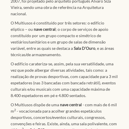
2007, foi projetado pelo arquiteto português Álvaro Siza
Vieira, sendo uma obra de referência na Arquitetura
nacional.
O Multiusos é constituído por três setores: o edifício
elíptico – ou
nave central
; o corpo de serviços de apoio
constituído por um grupo compacto e simétrico de
vestiários/sanitários e um grupo de salas de dimensão
variável, entre as quais se destaca a
Sala D’Ouro
, e as áreas
técnicas/de armazenamento.
O edifício carateriza-se, assim, pela sua versatilidade, uma
vez que pode albergar diversas atividades, tais como: a
realização de provas desportivas, com capacidade para 3 mil
espetadores (nas 3 bancadas com bancada retrátil), eventos
culturais e/ou musicais com uma capacidade máxima de
8.400 espetadores em pé e 4.800 sentados.
O Multiusos dispõe de uma
nave central
- com mais de 6 mil
2
m
- vocacionada para acolher grandes espetáculos
desportivos, concertos/eventos culturais, congressos,
convenções e feiras. Existe, ainda, uma sala polivalente, com