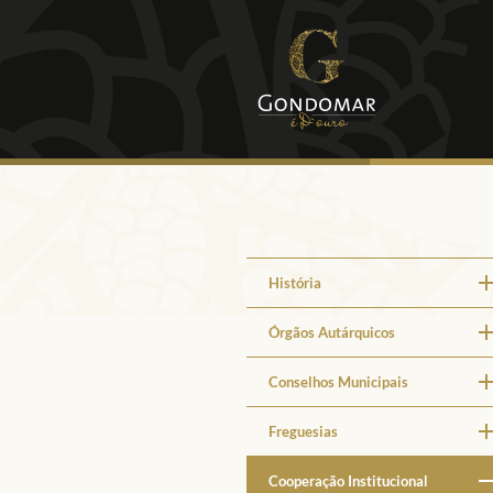
História
Órgãos Autárquicos
Conselhos Municipais
Freguesias
Cooperação Institucional