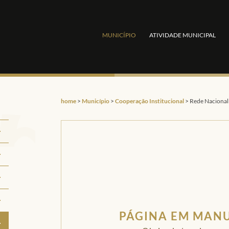
MUNICÍPIO
ATIVIDADE MUNICIPAL
home
>
Município
>
Cooperação Institucional
>
Rede Nacional
PÁGINA EM MAN