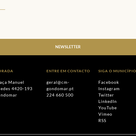
NEWSLETTER
ORADA
ENTRE EM CONTACTO
SIGA O MUNICÍPI
aça Manuel
geral@cm-
Facebook
edes 4420-193
gondomar.pt
Instagram
ondomar
224 660 500
Twitter
LinkedIn
YouTube
Vimeo
RSS