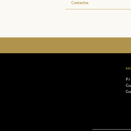
Contactos
M
Pr
Gu
G