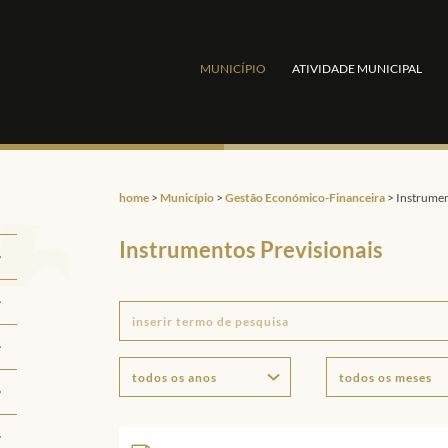
MUNICÍPIO
ATIVIDADE MUNICIPAL
home
>
Município
>
Gestão Económico-Financeira
>
Instrumen
Instrumentos Previsionais