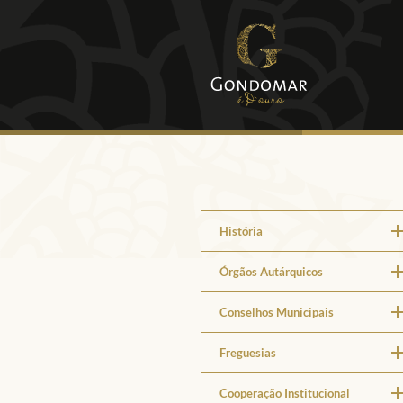
História
Órgãos Autárquicos
Conselhos Municipais
Freguesias
Cooperação Institucional