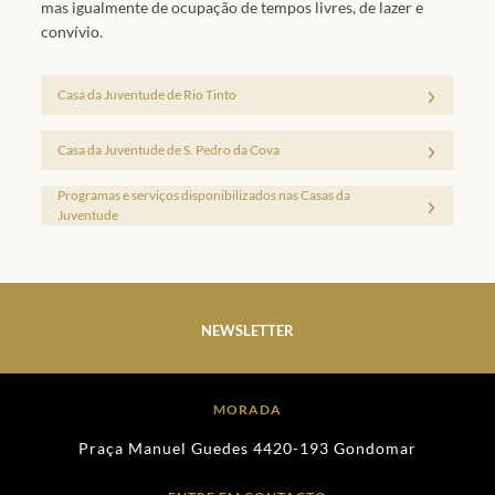
mas igualmente de ocupação de tempos livres, de lazer e
convívio.
Casa da Juventude de Rio Tinto
Casa da Juventude de S. Pedro da Cova
Programas e serviços disponibilizados nas Casas da
Juventude
NEWSLETTER
MORADA
Praça Manuel Guedes 4420-193 Gondomar