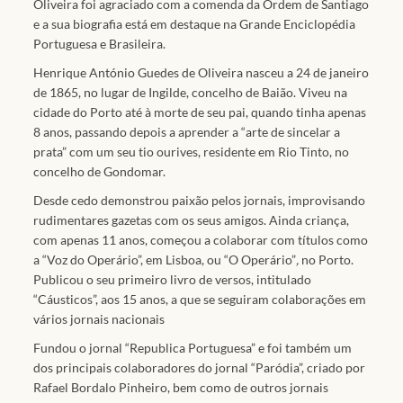
Oliveira foi agraciado com a comenda da Ordem de Santiago
e a sua biografia está em destaque na Grande Enciclopédia
Portuguesa e Brasileira.
Henrique António Guedes de Oliveira nasceu a 24 de janeiro
de 1865, no lugar de Ingilde, concelho de Baião. Viveu na
cidade do Porto até à morte de seu pai, quando tinha apenas
8 anos, passando depois a aprender a “arte de sincelar a
prata” com um seu tio ourives, residente em Rio Tinto, no
concelho de Gondomar.
Desde cedo demonstrou paixão pelos jornais, improvisando
rudimentares gazetas com os seus amigos. Ainda criança,
com apenas 11 anos, começou a colaborar com títulos como
a “Voz do Operário”, em Lisboa, ou “O Operário”
,
no Porto.
Publicou o seu primeiro livro de versos, intitulado
“Cáusticos”, aos 15 anos, a que se seguiram colaborações em
vários jornais nacionais
Fundou o jornal “Republica Portuguesa” e foi também um
dos principais colaboradores do jornal “Paródia”, criado por
Rafael Bordalo Pinheiro, bem como de outros jornais