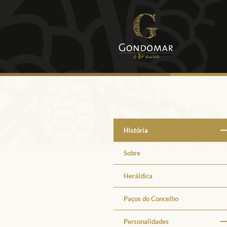
História
Sobre
Heráldica
Paços do Concelho
Personalidades