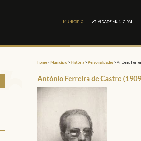
MUNICÍPIO
ATIVIDADE MUNICIPAL
home
>
Município
>
História
>
Personalidades
>
António Ferrei
António Ferreira de Castro (190