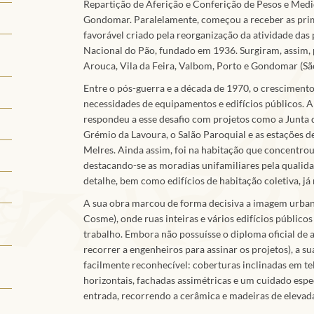
Repartição de Aferição e Conferição de Pesos e Med
Gondomar. Paralelamente, começou a receber as pr
favorável criado pela reorganização da atividade das 
Nacional do Pão, fundado em 1936. Surgiram, assim, 
Arouca, Vila da Feira, Valbom, Porto e Gondomar (S
Entre o pós-guerra e a década de 1970, o cresciment
necessidades de equipamentos e edifícios públicos. A
respondeu a esse desafio com projetos como a Junta 
Grémio da Lavoura, o Salão Paroquial e as estações
Melres. Ainda assim, foi na habitação que concentrou
destacando-se as moradias unifamiliares pela qualida
detalhe, bem como edifícios de habitação coletiva, já
A sua obra marcou de forma decisiva a imagem urba
Cosme), onde ruas inteiras e vários edifícios públic
trabalho. Embora não possuísse o diploma oficial de a
recorrer a engenheiros para assinar os projetos), a s
facilmente reconhecível: coberturas inclinadas em te
horizontais, fachadas assimétricas e um cuidado espe
entrada, recorrendo a cerâmica e madeiras de elevad