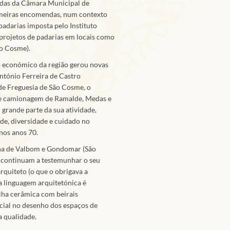
idas da Câmara Municipal de
imeiras encomendas, num contexto
padarias imposta pelo Instituto
projetos de padarias em locais como
ão Cosme).
o económico da região gerou novas
ntónio Ferreira de Castro
de Freguesia de São Cosme, o
 de camionagem de Ramalde, Medas e
 grande parte da sua atividade,
de, diversidade e cuidado no
 nos anos 70.
na de Valbom e Gondomar (São
os continuam a testemunhar o seu
rquiteto (o que o obrigava a
ua linguagem arquitetónica é
lha cerâmica com beirais
cial no desenho dos espaços de
a qualidade.