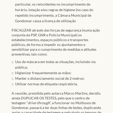
particular, os reincidentes no incumprimento de
horário, lotação e/ou regras de higiene (no caso do
repetido incumprimento, a Câmara Municipal de
Gondomar cassa a licença de utilização
FISCALIZAR através das forças de segurança (numa ação
conjunta da PSP, GNR e Polícia Municipal) os
estabelecimentos, espaços públicos e transportes
públicos, de forma a impedir os ajuntamentos e
sensibilizar para o cumprimento de medidas e atitudes
preventivas, tais como:
Uso de máscara em todas as situações, incluindo via
pública;
Higienizar frequentemente as mãos;
Manter o distanciamento social de 2 metros;
Utilizar normas de etiqueta respiratória.
A reunião, presidida pelo autarca Marco Martins, decidiu
ainda DUPLICAR OS TESTES, pelo que o centro de
testagem “
drive-through
”, a funcionar no Multiusos de
Gondomar, passará a ter duas linhas de testes, duplicando
assim a capacidade de testagem e reduzindo os tempos de