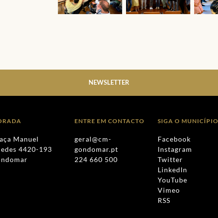
NEWSLETTER
ORADA
ENTRE EM CONTACTO
SIGA O MUNICÍPI
aça Manuel
geral@cm-
Facebook
edes 4420-193
gondomar.pt
Instagram
ondomar
224 660 500
Twitter
LinkedIn
YouTube
Vimeo
RSS