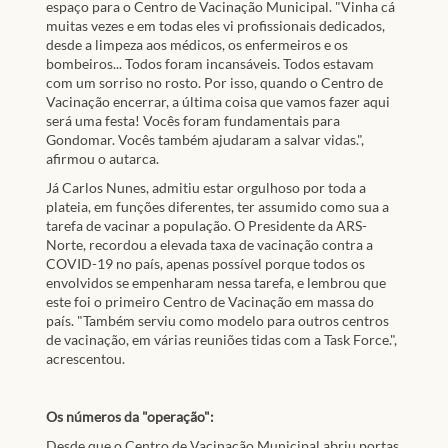
espaço para o Centro de Vacinação Municipal. "Vinha cá
muitas vezes e em todas eles vi profissionais dedicados,
desde a limpeza aos médicos, os enfermeiros e os
bombeiros... Todos foram incansáveis. Todos estavam
com um sorriso no rosto. Por isso, quando o Centro de
Vacinação encerrar, a última coisa que vamos fazer aqui
será uma festa! Vocês foram fundamentais para
Gondomar. Vocês também ajudaram a salvar vidas.",
afirmou o autarca.
Já Carlos Nunes, admitiu estar orgulhoso por toda a
plateia, em funções diferentes, ter assumido como sua a
tarefa de vacinar a população. O Presidente da ARS-
Norte, recordou a elevada taxa de vacinação contra a
COVID-19 no país, apenas possível porque todos os
envolvidos se empenharam nessa tarefa, e lembrou que
este foi o primeiro Centro de Vacinação em massa do
país. "Também serviu como modelo para outros centros
de vacinação, em várias reuniões tidas com a Task Force.",
acrescentou.
Os números da "operação":
Desde que o Centro de Vacinação Municipal abriu portas,