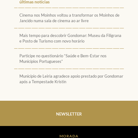
últimas notícias
Cinema nos Moinhos voltou a transformar os Moinhos de
Jancido numa sala de cinema ao ar livre
Mais tempo para descobrir Gondomar: Museu da Filigrana
e Posto de Turismo com novo horário
Participe no questionário “Saúde e Bem-Estar nos
Municípios Portugueses”
Município de Leiria agradece apoio prestado por Gondomar
após a Tempestade Kristin
NEWSLETTER
MORADA