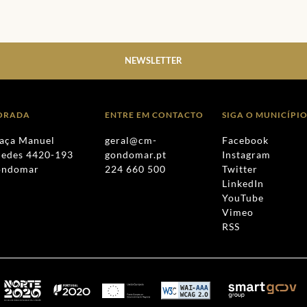
NEWSLETTER
ORADA
ENTRE EM CONTACTO
SIGA O MUNICÍPI
aça Manuel
geral@cm-
Facebook
edes 4420-193
gondomar.pt
Instagram
ondomar
224 660 500
Twitter
LinkedIn
YouTube
Vimeo
RSS