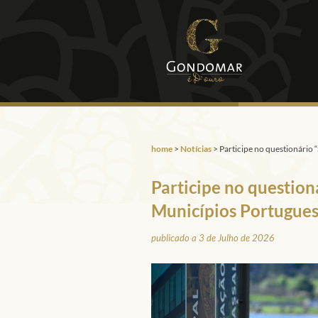
home
>
Notícias
>
Participe no questionário
Participe no question
Municípios Portugues
publicado a 3 de Julho de 2026