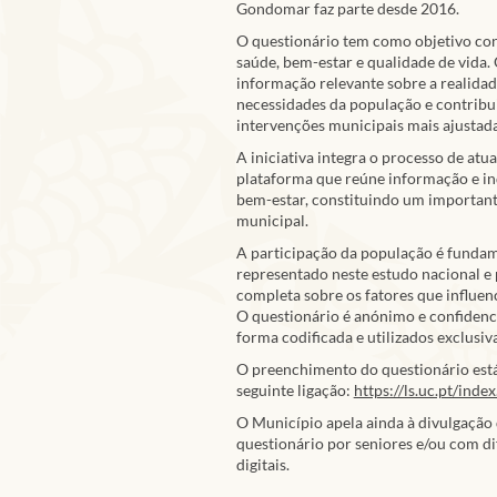
Gondomar faz parte desde 2016.
O questionário tem como objetivo con
saúde, bem-estar e qualidade de vida.
informação relevante sobre a realidad
necessidades da população e contribui
intervenções municipais mais ajustada
A iniciativa integra o processo de at
plataforma que reúne informação e in
bem-estar, constituindo um important
municipal.
A participação da população é funda
representado neste estudo nacional e
completa sobre os fatores que influe
O questionário é anónimo e confidenci
forma codificada e utilizados exclusiva
O preenchimento do questionário está 
seguinte ligação:
https://ls.uc.pt/ind
O Município apela ainda à divulgação 
questionário por seniores e/ou com di
digitais.