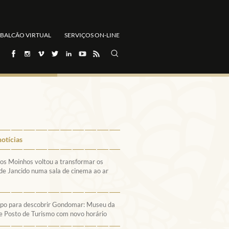
BALCÃO VIRTUAL
SERVIÇOS ON-LINE
notícias
os Moinhos voltou a transformar os
de Jancido numa sala de cinema ao ar
po para descobrir Gondomar: Museu da
 e Posto de Turismo com novo horário