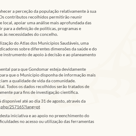
hecer a perceção da população relativamente à sua
 Os contributos recolhidos permitirão reunir
e local, apoiar uma análise mais aprofundada das
r para a definição de políticas, programas e
s às necessidades do concelho.
ualização do Atlas dos Municípios Saudáveis, uma
dicadores sobre diferentes dimensões da saúde e do
e instrumento de apoio à decisão e ao planeamento
mental para que Gondomar esteja devidamente
 para que o Município disponha de informação mais
nciam a qualidade de vida da comunidade.
al. Todos os dados recolhidos serão tratados de
mente para fins de investigação científica.
disponível até ao dia 31 de agosto, através da
ex.php/257165?lang=pt
desta iniciativa e ao apoio no preenchimento do
ficuldades no acesso ou utilização das ferramentas