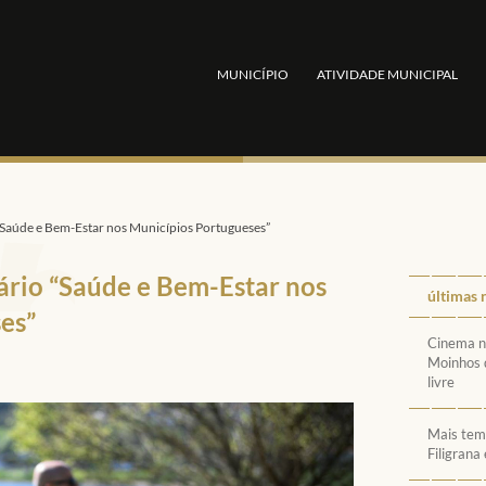
MUNICÍPIO
ATIVIDADE MUNICIPAL
 “Saúde e Bem-Estar nos Municípios Portugueses”
ário “Saúde e Bem-Estar nos
últimas 
es”
Cinema n
Moinhos 
livre
Mais tem
Filigrana