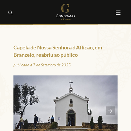
Capela de Nossa Senhora d’Aflição, em
Branzelo, reabriu ao público
publicado a 7 de Setembro de 2025