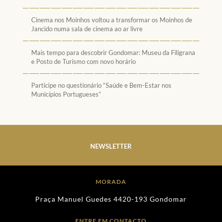
Cinema nos Moinhos voltou a transformar os Moinhos de
Jancido numa sala de cinema ao ar livre
Mais tempo para descobrir Gondomar: Museu da Filigrana
e Posto de Turismo com novo horário
Participe no questionário “Saúde e Bem-Estar nos
Municípios Portugueses”
NEWSLETTER
MORADA
Praça Manuel Guedes 4420-193 Gondomar
ENTRE EM CONTACTO